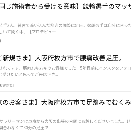
同じ施術者から受ける意味】競輪選手のマッ
若手2人。練習で追い込んだ筋肉の調整は足圧。競輪選手は自分に合っ
いて聞く中、【プロデビュー...
】
︎ご新規さま】大阪府枚方市で腰痛改善足圧。
されてます、筋肉ムキムキのお客様でした！5年程前にインスタをフォ
受けたいと思ってご来店下さ...
お客さま】
京のお客さま】大阪府枚方市で足踏みでむく
代サラリーマンは東京から大阪の出張の合間にお越しくださいました。1
合わなくて30分の足圧で...