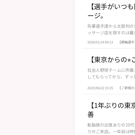
【選手がいつも
ージ。
先輩選手達から太鼓判の
ッサージ店を探すのは難し
2026/01/14 09:13
【競輪選手
【東京からの⭐
社会人野球チームに所属
してもらってから、ずっと
2025/06/22 15:25
【ご新規の
【1年ぶりの東
善
転勤族の出張ありの20
りのご来店。一年前は時間