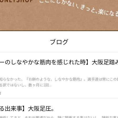
ブログ
ーのしなやかな筋肉を感じれた時】大阪足踏
知らなかった、『お餅のような、しなやかな筋肉』。選手達は常にこの
訳ではないし、数ヶ月に1回...
】
る出来事】大阪足圧。
施術してると、それが普通だから、特に緊張する事はないし、特別な事