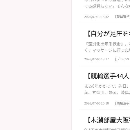
てる感覚もない。そんな中
2026/07/10 15:32
【競輪選手
【自分が足圧を
『差別化出来る技術』。
く、マッサージに行った事
2026/07/06 18:17
【プライベ
【競輪選手44
まる6年かかって、先日
葉、神奈川、静岡、岐阜、
2026/07/06 10:10
【競輪選手
【木瀬部屋大阪
年1回の大相撲大阪場所