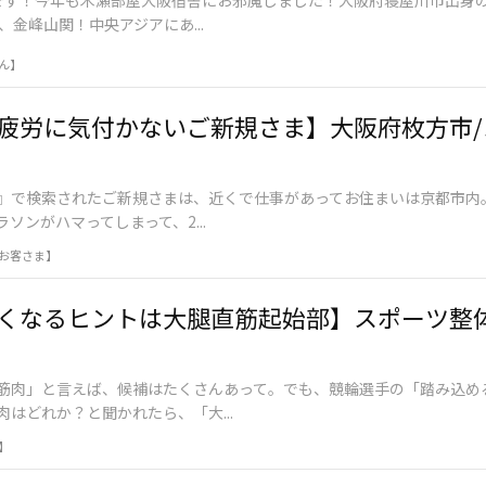
、金峰山関！中央アジアにあ...
ん】
疲労に気付かないご新規さま】大阪府枚方市/
』で検索されたご新規さまは、近くで仕事があってお住まいは京都市内
ソンがハマってしまって、2...
お客さま】
くなるヒントは大腿直筋起始部】スポーツ整体
筋肉」と言えば、候補はたくさんあって。でも、競輪選手の「踏み込め
はどれか？と聞かれたら、「大...
】