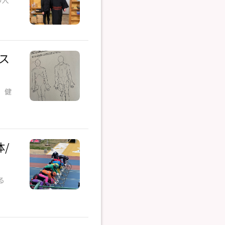
ス
。健
/
る