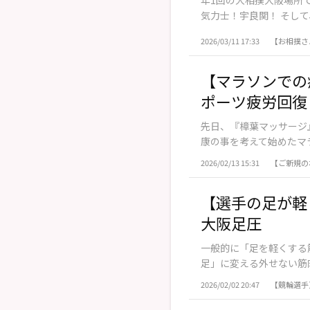
気力士！宇良関！ そして
2026/03/11 17:33
【お相撲さ
【マラソンでの
ポーツ疲労回復
先日、『樟葉マッサージ
康の事を考えて始めたマラ
2026/02/13 15:31
【ご新規の
【選手の足が軽
大阪足圧
一般的に「足を軽くする
足」に変える外せない筋肉
2026/02/02 20:47
【競輪選手