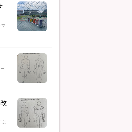
サ
たマ
ロー
み改
年ぶ