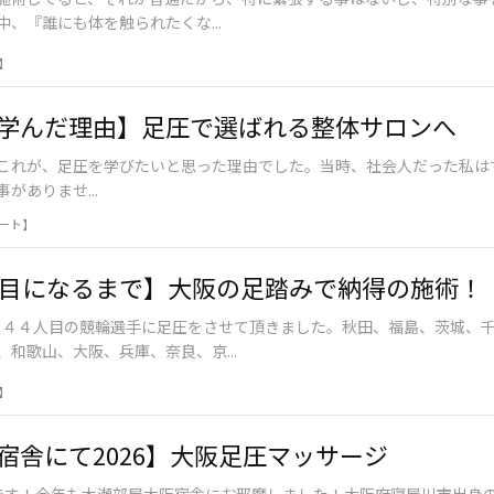
、『誰にも体を触られたくな...
】
学んだ理由】足圧で選ばれる整体サロンへ
これが、足圧を学びたいと思った理由でした。当時、社会人だった私は
がありませ...
ート】
人目になるまで】大阪の足踏みで納得の施術！
、４４人目の競輪選手に足圧をさせて頂きました。秋田、福島、茨城、
和歌山、大阪、兵庫、奈良、京...
】
宿舎にて2026】大阪足圧マッサージ
です！今年も木瀬部屋大阪宿舎にお邪魔しました！大阪府寝屋川市出身