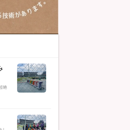
み
超絶
をし